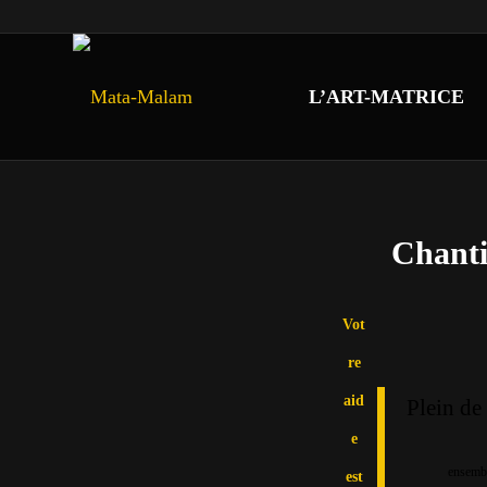
L’ART-MATRICE
Chantie
Vot
re
aid
Plein de
e
ensembl
est