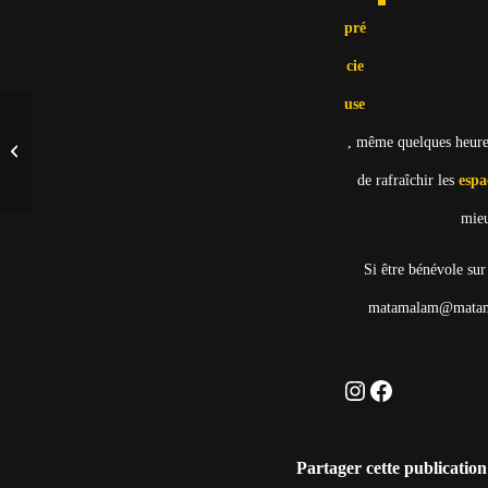
pré
cie
use
L’Afrique n’ira plus au
, même quelques heures
Vatican
de rafraîchir les
espa
mieu
Si être bénévole sur
matamalam@matamal
Instagram
Facebook
Partager cette publication