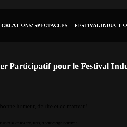
CREATIONS/ SPECTACLES
FESTIVAL INDUCTI
r Participatif pour le Festival Ind
 bonne humeur, de rire et de marteau!
e on musclera nos bras, idées, et notre énergie inductive !