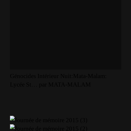
Génocides Intérieur Nuit:Mata-Malam:
Lycée St…
par
MATA-MALAM