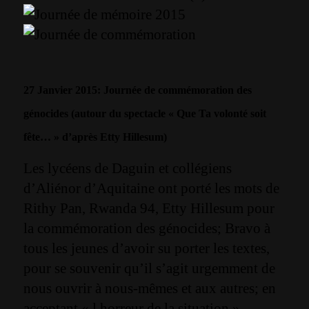
27 Janvier 2015: Journée de commémoration des
génocides (autour du spectacle « Que Ta volonté soit
fête… » d’après Etty Hillesum)
Les lycéens de Daguin et collégiens
d’Aliénor d’Aquitaine ont porté les mots de
Rithy Pan, Rwanda 94, Etty Hillesum pour
la commémoration des génocides; Bravo à
tous les jeunes d’avoir su porter les textes,
pour se souvenir qu’il s’agit urgemment de
nous ouvrir à nous-mêmes et aux autres; en
acceptant « l horreur de la situation ».